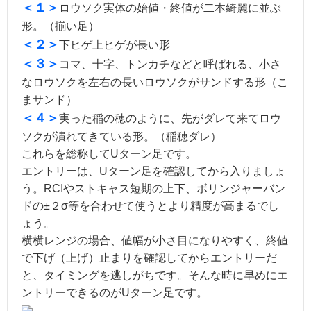
＜１＞
ロウソク実体の始値・終値が二本綺麗に並ぶ
形。（揃い足）
＜２＞
下ヒゲ上ヒゲが長い形
＜３＞
コマ、十字、トンカチなどと呼ばれる、小さ
なロウソクを左右の長いロウソクがサンドする形（こ
まサンド）
＜４＞
実った稲の穂のように、先がダレて来てロウ
ソクが潰れてきている形。（稲穂ダレ）
これらを総称してUターン足です。
エントリーは、Uターン足を確認してから入りましょ
う。RCIやストキャス短期の上下、ボリンジャーバン
ドの±２σ等を合わせて使うとより精度が高まるでし
ょう。
横横レンジの場合、値幅が小さ目になりやすく、終値
で下げ（上げ）止まりを確認してからエントリーだ
と、タイミングを逃しがちです。そんな時に早めにエ
ントリーできるのがUターン足です。