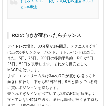
ﾎﾞﾘﾝｼﾞｬｰﾊﾞﾝﾄﾞ・RCI・MACDを組み合わせ
たFX手法
RCIの向きが変わったらチャンス
デイトレの場合、30分足か1時間足、テクニカル分析
は±2σのボリンジャーバンド、ミドルバンドは25日、
また、5日、75日、200日の移動平均線、RCIが5日、
26日、52日を表示します。それから目安として
MACDを使います。
まず、エントリー方法は3本のRCIが底から揃って上
向きに変わり、下から52日26日、9日と揃っている時
に買いポジションを持ちます。
売られすぎサインが出ていても3本のRCIが順序よく
揃っていない時は見送り、または順番が揃うまで待ち
ます。（青の矢印サイン）