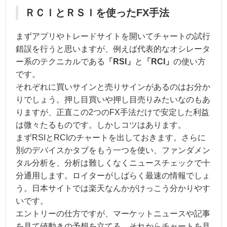
ＲＣＩとＲＳＩを使ったFX手法
まずアプリやトレードサイトを開いてチャートの試行
錯誤を行うと思いますが、例えば代表的なオシレータ
ー系のテクニカルである
「RSI」
と
「RCI」
の使い方
です。
それぞれに買いサインと売りサインがあるのはお分か
りでしょう。押し目買いや押し目売りみたいなのもあ
りますが、正直この2つのFX手法だけで安定した利益
は微々たるものです。しかしコツはあります。
まずRSIとRCIのチャートを出しておきます。さらに
別のデバイスかタブをもう一つを使い、ファンダメン
タル分析を、分析は難しくなくニュースチェックで十
分通用します。ロイターがしばらく最速の情報でしょ
う。日本サイトでは楽天なんかがけっこう分かりやす
いです。
エントリーの仕方ですが、マーケットニュースや記事
を見て値動きの予想を立てる、それからチャートを見